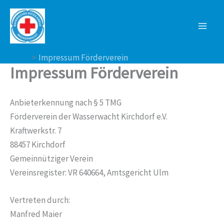
Zum
Inhalt
springen
Start
Impressum Förderverein
Impressum Förderverein
Anbieterkennung nach § 5 TMG
Förderverein der Wasserwacht Kirchdorf e.V.
Kraftwerkstr. 7
88457 Kirchdorf
Gemeinnütziger Verein
Vereinsregister: VR 640664, Amtsgericht Ulm
Vertreten durch:
Manfred Maier